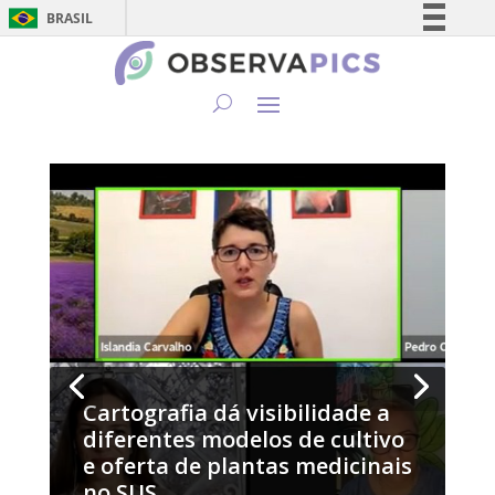
BRASIL
Simplifique!
Comunica BR
Participe
Acesso à informação
Legislação
Canais
Cartografia dá visibilidade a
diferentes modelos de cultivo
e oferta de plantas medicinais
no SUS