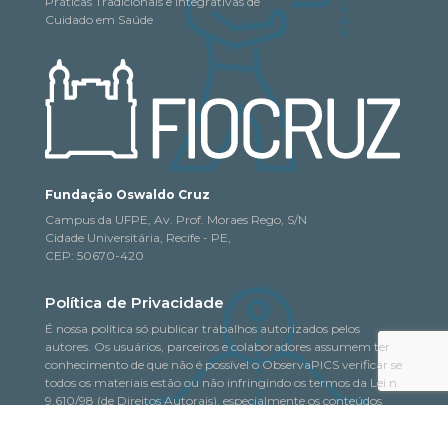
Práticas Tradicionais e Integrativas de
Cuidado em Saúde
Fundação Oswaldo Cruz
Campus da UFPE, Av. Prof. Moraes Rego, S/N
Cidade Universitária, Recife - PE,
CEP: 50670-420
Política de Privacidade
É nossa política só publicar trabalhos autorizados pelos
autores. Os usuários, parceiros e colaboradores assumem ter
conhecimento de que não é possível o ObservaPICS verificar se
todos os materiais estão ou não infringindo os termos da Lei n.
9.610/98 (de Direitos Autorais), especialmente os conteúdos
fornecidos a título de colaboração, isentando o Observatório de
quaisquer responsabilidades nesse sentido.
Saiba mais