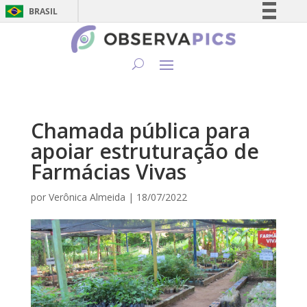
BRASIL
Simplifique!
Comunica BR
Participe
Acesso à informação
Legislação
Chamada pública para
Canais
apoiar estruturação de
Farmácias Vivas
por
Verônica Almeida
|
18/07/2022