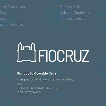
tim Evidências
Pics no SUS
Pics
Saberes Tradicionais
ciais
Últimas notícias
os os Produtos
Fundação Oswaldo Cruz
Campus da UFPE, Av. Prof. Moraes Rego,
S/N
Cidade Universitária, Recife - PE,
CEP: 50670-420