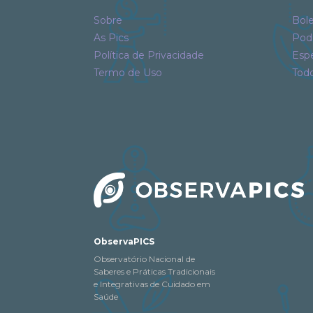
Sobre
Bole
As Pics
Pod
Política de Privacidade
Espe
Termo de Uso
Tod
ObservaPICS
Observatório Nacional de
Saberes e Práticas Tradicionais
e Integrativas de Cuidado em
Saúde