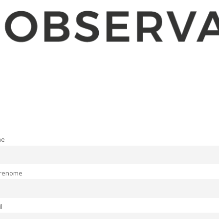
me
renome
l