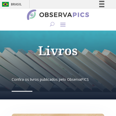
BRASIL
Simplifique!
Comunica BR
Participe
Acesso à informação
Legislação
Livros
Canais
Confira os livros publicados pelo ObservaPICS