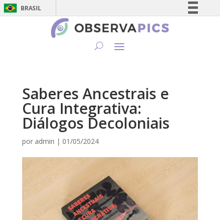
BRASIL
Simplifique!
Comunica BR
Participe
Acesso à informação
Legislação
Saberes Ancestrais e
Canais
Cura Integrativa:
Diálogos Decoloniais
por
admin
|
01/05/2024