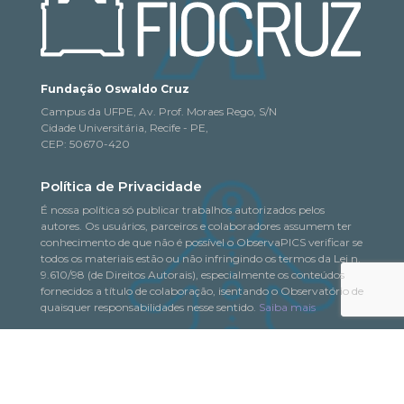
Fundação Oswaldo Cruz
Campus da UFPE, Av. Prof. Moraes Rego, S/N
Cidade Universitária, Recife - PE,
CEP: 50670-420
Política de Privacidade
É nossa política só publicar trabalhos autorizados pelos
autores. Os usuários, parceiros e colaboradores assumem ter
conhecimento de que não é possível o ObservaPICS verificar se
todos os materiais estão ou não infringindo os termos da Lei n.
9.610/98 (de Direitos Autorais), especialmente os conteúdos
fornecidos a título de colaboração, isentando o Observatório de
quaisquer responsabilidades nesse sentido.
Saiba mais
© 2018-2026. Todo o conteúdo deste portal pode
ObservaPICS
ser copiado, distribuído, exibido e reproduzido, desde que seja