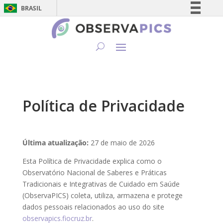
BRASIL
Simplifique!
Comunica BR
Participe
Acesso à informação
Legislação
Canais
Política de Privacidade
Última atualização:
27 de maio de 2026
Esta Política de Privacidade explica como o
Observatório Nacional de Saberes e Práticas
Tradicionais e Integrativas de Cuidado em Saúde
(ObservaPICS) coleta, utiliza, armazena e protege
dados pessoais relacionados ao uso do site
observapics.fiocruz.br
.