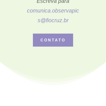
Escreva para
comunica.observapic
s@fiocruz.br
CONTATO