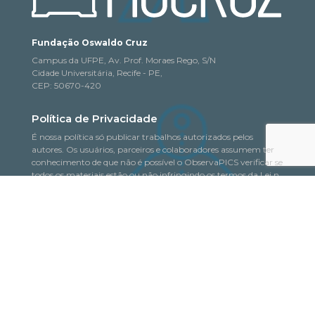
Fundação Oswaldo Cruz
Campus da UFPE, Av. Prof. Moraes Rego, S/N
Cidade Universitária, Recife - PE,
CEP: 50670-420
Política de Privacidade
É nossa política só publicar trabalhos autorizados pelos
autores. Os usuários, parceiros e colaboradores assumem ter
conhecimento de que não é possível o ObservaPICS verificar se
todos os materiais estão ou não infringindo os termos da Lei n.
9.610/98 (de Direitos Autorais), especialmente os conteúdos
fornecidos a título de colaboração, isentando o Observatório de
quaisquer responsabilidades nesse sentido.
Saiba mais
© 2018-2026. Todo o conteúdo deste portal pode
ObservaPICS
ser copiado, distribuído, exibido e reproduzido, desde que seja
citada a fonte.