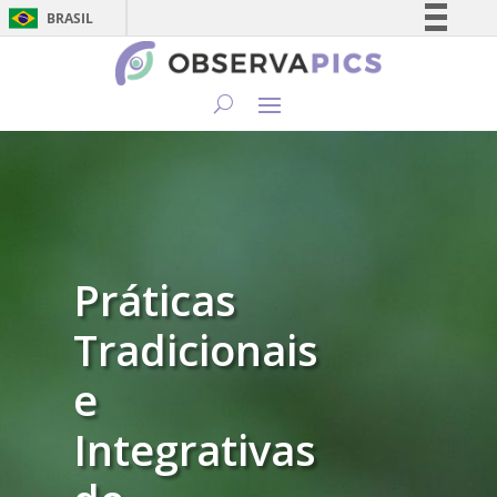
BRASIL
Simplifique!
Comunica BR
Participe
Acesso à informação
Legislação
Canais
Práticas
Tradicionais
e
Integrativas