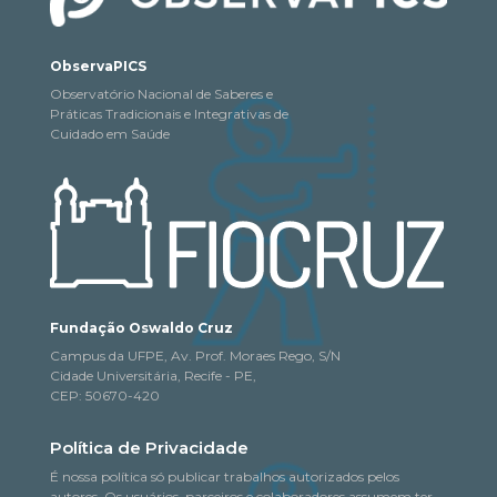
ObservaPICS
Observatório Nacional de Saberes e
Práticas Tradicionais e Integrativas de
Cuidado em Saúde
Fundação Oswaldo Cruz
Campus da UFPE, Av. Prof. Moraes Rego, S/N
Cidade Universitária, Recife - PE,
CEP: 50670-420
Política de Privacidade
É nossa política só publicar trabalhos autorizados pelos
autores. Os usuários, parceiros e colaboradores assumem ter