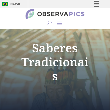
BRASIL
Simplifique!
Comunica BR
Participe
Acesso à informação
Legislação
Saberes
Canais
Tradicionai
s