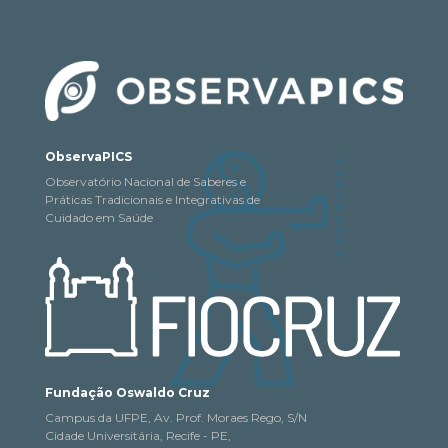
ObservaPICS
Observatório Nacional de Saberes e
Práticas Tradicionais e Integrativas de
Cuidado em Saúde
Fundação Oswaldo Cruz
Campus da UFPE, Av. Prof. Moraes Rego, S/N
Cidade Universitária, Recife - PE,