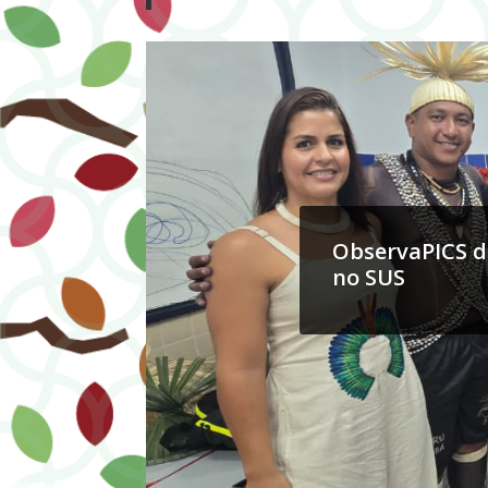
ObservaPICS di
no SUS