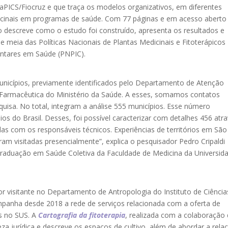
aPICS/Fiocruz e que traça os modelos organizativos, em diferentes
edicinais em programas de saúde. Com 77 páginas e em acesso aberto
 descreve como o estudo foi construído, apresenta os resultados e
 meia das Políticas Nacionais de Plantas Medicinais e Fitoterápicos
entares em Saúde (PNPIC).
unicípios, previamente identificados pelo Departamento de Atenção
 Farmacêutica do Ministério da Saúde. A esses, somamos contatos
uisa. No total, integram a análise 555 municípios. Esse número
os do Brasil. Desses, foi possível caracterizar com detalhes 456 atr
das com os responsáveis técnicos. Experiências de territórios em São
m visitadas presencialmente”, explica o pesquisador Pedro Cripaldi
raduação em Saúde Coletiva da Faculdade de Medicina da Universid
r visitante no Departamento de Antropologia do Instituto de Ciência
ompanha desde 2018 a rede de serviços relacionada com a oferta de
os no SUS. A
Cartografia da fitoterapia
, realizada com a colaboração
eza jurídica e descreve os espaços de cultivo, além de abordar a rela