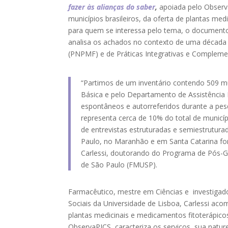
fazer às alianças do saber
,
apoiada pelo Observ
municípios brasileiros, da oferta de plantas m
para quem se interessa pelo tema, o documento
analisa os achados no contexto de uma década e
(PNPMF) e de Práticas Integrativas e Complem
“Partimos de um inventário contendo 509 m
Básica e pelo Departamento de Assistência
espontâneos e autorreferidos durante a pesq
representa cerca de 10% do total de municípi
de entrevistas estruturadas e semiestrutura
Paulo, no Maranhão e em Santa Catarina fora
Carlessi, doutorando do Programa de Pós-G
de São Paulo (FMUSP).
Farmacêutico, mestre em Ciências e investigado
Sociais da Universidade de Lisboa, Carlessi ac
plantas medicinais e medicamentos fitoterápic
ObservaPICS, caracteriza os serviços, sua natur