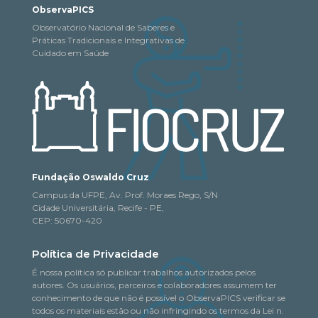
ObservaPICS
Observatório Nacional de Saberes e
Práticas Tradicionais e Integrativas de
Cuidado em Saúde
Fundação Oswaldo Cruz
Campus da UFPE, Av. Prof. Moraes Rego, S/N
Cidade Universitária, Recife - PE,
CEP: 50670-420
Política de Privacidade
É nossa política só publicar trabalhos autorizados pelos
autores. Os usuários, parceiros e colaboradores assumem ter
conhecimento de que não é possível o ObservaPICS verificar se
todos os materiais estão ou não infringindo os termos da Lei n.