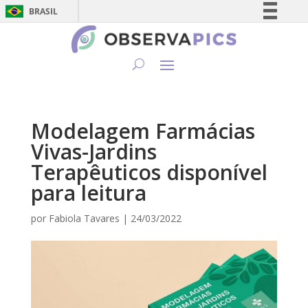
BRASIL
Simplifique!
Comunica BR
Participe
Acesso à informação
Legislação
Modelagem Farmácias
Canais
Vivas-Jardins
Terapêuticos disponível
para leitura
por
Fabiola Tavares
|
24/03/2022