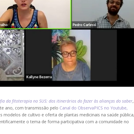
ia da fitoterapia no SUS: dos itinerários do fazer às alianças do saber
,
este ano, com transmissão pelo
Canal do ObservaPICS no Youtube,
 modelos de cultivo e oferta de plantas medicinais na saúde pública
ntificamente o tema de forma participativa com a comunidade no