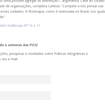
o seria possível agregar as diferenças?”, argumenta. Cabe ao Estado
de de organizações, completa Carlessi. “Compete a nós pensar nas
 esses cuidados. A fitoterapia, como é vivenciada no Brasil, nos ajud
de.”
etim Evidências N° 10 e 11
.
o o universo das PICS!
ações, pesquisas e novidades sobre Práticas Integrativas e
seu e-mail.