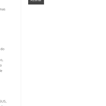
 mas
 do
do,
ão
de
 SUS,