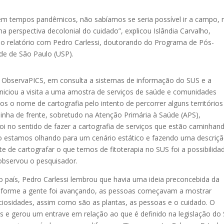
m tempos pandêmicos, não sabíamos se seria possível ir a campo,
a perspectiva decolonial do cuidado”, explicou Islândia Carvalho,
o relatório com Pedro Carlessi, doutorando do Programa de Pós-
de de São Paulo (USP).
do ObservaPICS, em consulta a sistemas de informação do SUS e a
iniciou a visita a uma amostra de serviços de saúde e comunidades
os o nome de cartografia pelo intento de percorrer alguns territórios
inha de frente, sobretudo na Atenção Primária à Saúde (APS),
foi no sentido de fazer a cartografia de serviços que estão caminhan
 estamos olhando para um cenário estático e fazendo uma descriç
e de cartografar o que temos de fitoterapia no SUS foi a possibilida
 observou o pesquisador.
o país, Pedro Carlessi lembrou que havia uma ideia preconcebida da
onforme a gente foi avançando, as pessoas começavam a mostrar
reciosidades, assim como são as plantas, as pessoas e o cuidado. O
 e gerou um entrave em relação ao que é definido na legislação do