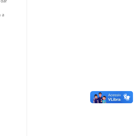
 dar
a a