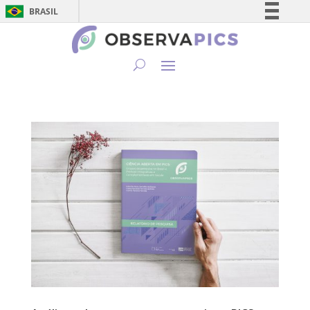
BRASIL
Simplifique!
Comunica BR
Participe
Acesso à informação
Legislação
Canais