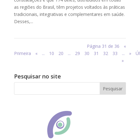
as regiões do Brasil, têm projetos voltados às práticas
tradicionais, integrativas e complementares em saúde.
Desses,...
Página 31 de 36
«
Primeira
«
...
10
20
...
29
30
31
32
33
...
»
Úl
»
Pesquisar no site