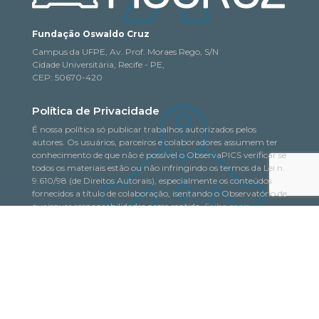
Fundação Oswaldo Cruz
Campus da UFPE, Av. Prof. Moraes Rego, S/N
Cidade Universitária, Recife - PE,
CEP: 50670-420
Política de Privacidade
É nossa política só publicar trabalhos autorizados pelos
autores. Os usuários, parceiros e colaboradores assumem ter
conhecimento de que não é possível o ObservaPICS verificar se
todos os materiais estão ou não infringindo os termos da Lei n.
9.610/98 (de Direitos Autorais), especialmente os conteúdos
fornecidos a título de colaboração, isentando o Observatório de
quaisquer responsabilidades nesse sentido.
Saiba mais
© 2018-2026. Todo o conteúdo deste portal pode
ObservaPICS
ser copiado, distribuído, exibido e reproduzido, desde que seja
citada a fonte.