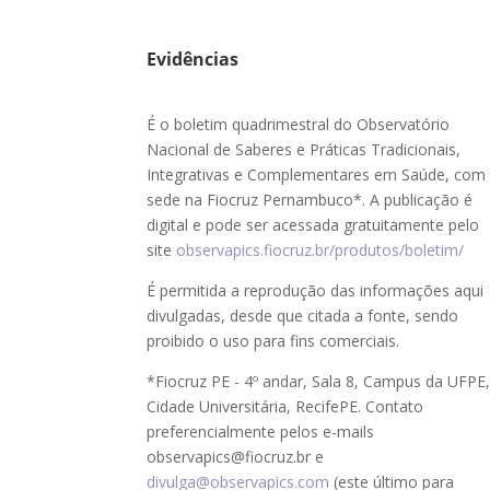
Evidências
É o boletim quadrimestral do Observatório
Nacional de Saberes e Práticas Tradicionais,
Integrativas e Complementares em Saúde, com
sede na Fiocruz Pernambuco*. A publicação é
digital e pode ser acessada gratuitamente pelo
site
observapics.fiocruz.br/produtos/boletim/
É permitida a reprodução das informações aqui
divulgadas, desde que citada a fonte, sendo
proibido o uso para fins comerciais.
*Fiocruz PE - 4º andar, Sala 8, Campus da UFPE
Cidade Universitária, RecifePE. Contato
preferencialmente pelos e-mails
observapics@fiocruz.br e
divulga@observapics.com
(este último para