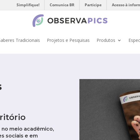
Simplifique!
Comunica BR
Participe
Acesso à infor
Saberes Tradicionais
Projetos e Pesquisas
Produtos
Espec
s
ritório
das no meio acadêmico,
es sociais e em