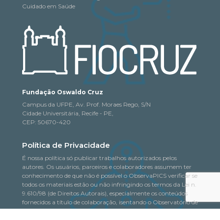
Cuidado em Saúde
Fundação Oswaldo Cruz
Campus da UFPE, Av. Prof. Moraes Rego, S/N
Cidade Universitária, Recife - PE,
CEP: 50670-420
Política de Privacidade
É nossa política só publicar trabalhos autorizados pelos
autores. Os usuários, parceiros e colaboradores assumem ter
conhecimento de que não é possível o ObservaPICS verificar se
todos os materiais estão ou não infringindo os termos da Lei n.
9.610/98 (de Direitos Autorais), especialmente os conteúdos
fornecidos a título de colaboração, isentando o Observatório de
quaisquer responsabilidades nesse sentido.
Saiba mais