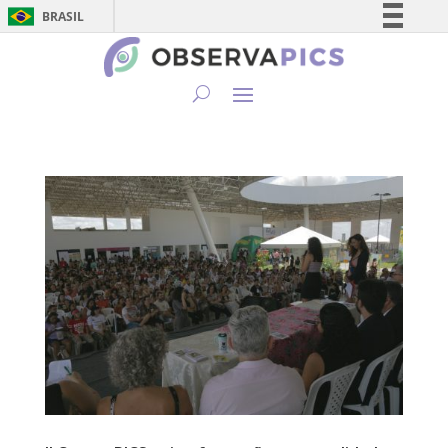
BRASIL
Simplifique!
Comunica BR
Participe
Acesso à informação
Legislação
Canais