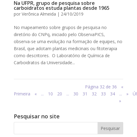
Na UFPR, grupo de pesquisa sobre
carboidratos estuda plantas desde 1965
por
Verônica Almeida
|
24/10/2019
No mapeamento sobre grupos de pesquisa no
diretório do CNPq, iniciado pelo ObservaPICS,
observa-se uma evolução na formação de equipes, no
Brasil, que adotam plantas medicinais ou fitoterapia
como descritores. O Laboratório de Química de
Carboidratos da Universidade...
Página 32 de 36
«
Primeira
«
...
10
20
...
30
31
32
33
34
...
»
Úl
»
Pesquisar no site