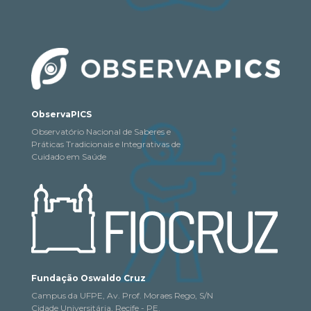
ObservaPICS
Observatório Nacional de Saberes e
Práticas Tradicionais e Integrativas de
Cuidado em Saúde
Fundação Oswaldo Cruz
Campus da UFPE, Av. Prof. Moraes Rego, S/N
Cidade Universitária, Recife - PE,