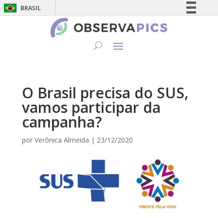
BRASIL
Simplifique!
Comunica BR
Participe
Acesso à informação
Legislação
O Brasil precisa do SUS,
Canais
vamos participar da
campanha?
por
Verônica Almeida
|
23/12/2020