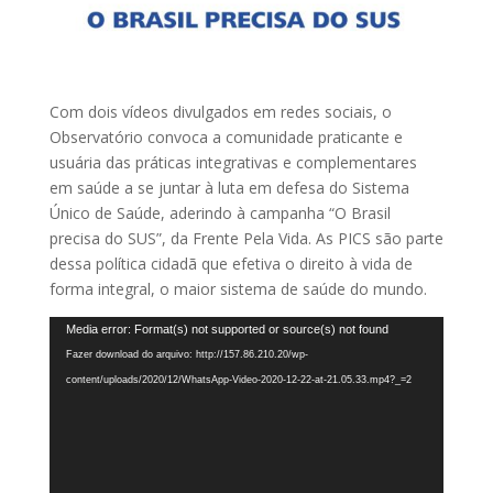
Com dois vídeos divulgados em redes sociais, o
Observatório convoca a comunidade praticante e
usuária das práticas integrativas e complementares
em saúde a se juntar à luta em defesa do Sistema
Único de Saúde, aderindo à campanha “O Brasil
precisa do SUS”, da Frente Pela Vida. As PICS são parte
dessa política cidadã que efetiva o direito à vida de
forma integral, o maior sistema de saúde do mundo.
Tocador
Media error: Format(s) not supported or source(s) not found
de
Fazer download do arquivo: http://157.86.210.20/wp-
vídeo
content/uploads/2020/12/WhatsApp-Video-2020-12-22-at-21.05.33.mp4?_=2