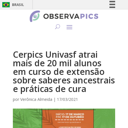
BRASIL
Simplifique!
Comunica BR
Participe
Acesso à informação
Legislação
Cerpics Univasf atrai
Canais
mais de 20 mil alunos
em curso de extensão
sobre saberes ancestrais
e práticas de cura
por
Verônica Almeida
|
17/03/2021