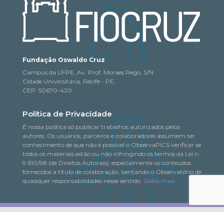
Fundação Oswaldo Cruz
Campus da UFPE, Av. Prof. Moraes Rego, S/N
Cidade Universitária, Recife - PE,
CEP: 50670-420
Política de Privacidade
É nossa política só publicar trabalhos autorizados pelos
autores. Os usuários, parceiros e colaboradores assumem ter
conhecimento de que não é possível o ObservaPICS verificar se
todos os materiais estão ou não infringindo os termos da Lei n.
9.610/98 (de Direitos Autorais), especialmente os conteúdos
fornecidos a título de colaboração, isentando o Observatório de
quaisquer responsabilidades nesse sentido.
Saiba mais