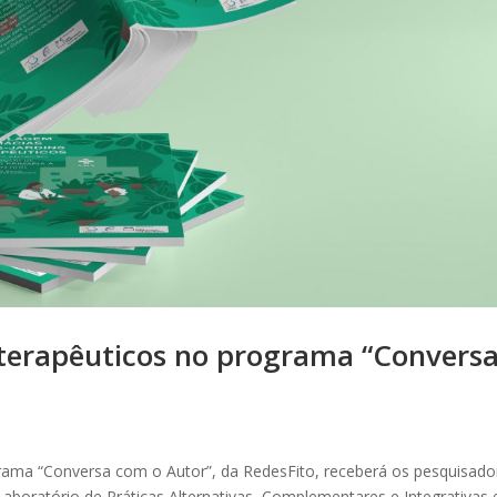
 terapêuticos no programa “Convers
rama “Conversa com o Autor”, da RedesFito, receberá os pesquisado
Laboratório de Práticas Alternativas, Complementares e Integrativas