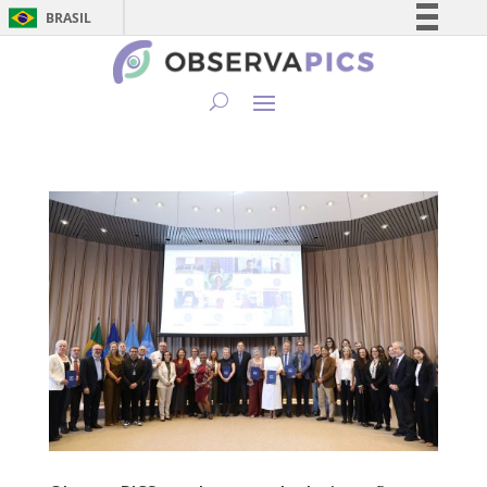
BRASIL
Simplifique!
Comunica BR
Participe
Acesso à informação
Legislação
Canais