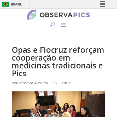
BRASIL
Simplifique!
Comunica BR
Participe
Acesso à informação
Legislação
Opas e Fiocruz reforçam
Canais
cooperação em
medicinas tradicionais e
Pics
por
Verônica Almeida
|
12/08/2025