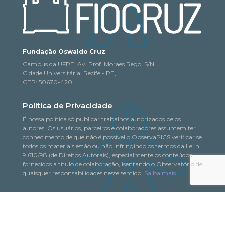
Fundação Oswaldo Cruz
Campus da UFPE, Av. Prof. Moraes Rego, S/N
Cidade Universitária, Recife - PE,
CEP: 50670-420
Política de Privacidade
É nossa política só publicar trabalhos autorizados pelos
autores. Os usuários, parceiros e colaboradores assumem ter
conhecimento de que não é possível o ObservaPICS verificar se
todos os materiais estão ou não infringindo os termos da Lei n.
9.610/98 (de Direitos Autorais), especialmente os conteúdos
fornecidos a título de colaboração, isentando o Observatório de
quaisquer responsabilidades nesse sentido.
Saiba mais
© 2018-2026. Todo o conteúdo deste portal pode
ObservaPICS
ser copiado, distribuído, exibido e reproduzido, desde que seja