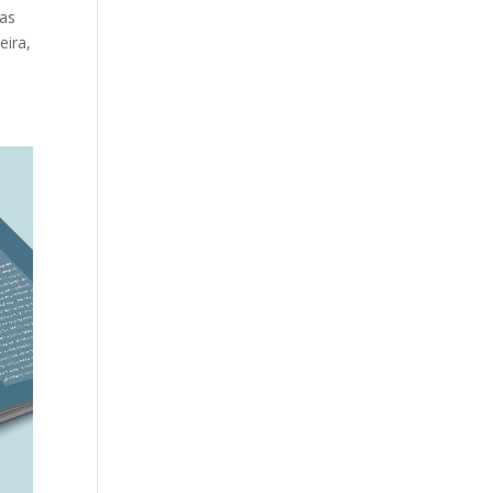
das
eira,