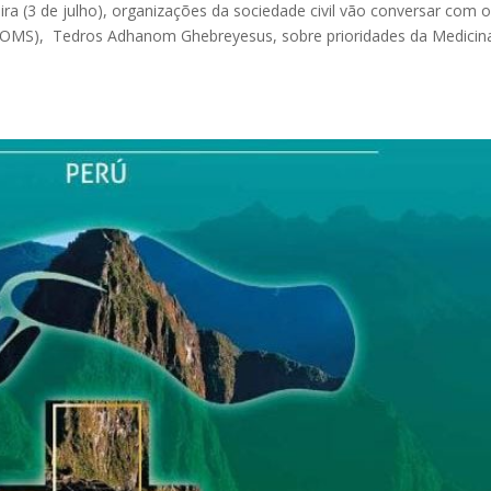
a (3 de julho), organizações da sociedade civil vão conversar com 
 (OMS), Tedros Adhanom Ghebreyesus, sobre prioridades da Medicin