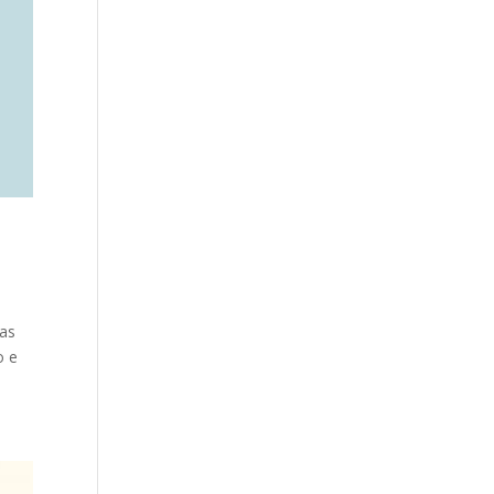
das
o e