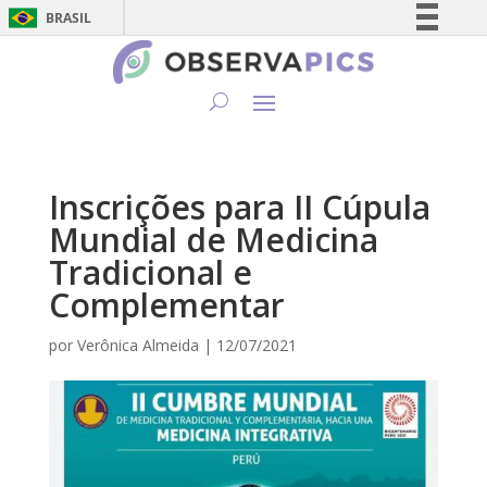
BRASIL
Simplifique!
Comunica BR
Participe
Acesso à informação
Legislação
Inscrições para II Cúpula
Canais
Mundial de Medicina
Tradicional e
Complementar
por
Verônica Almeida
|
12/07/2021