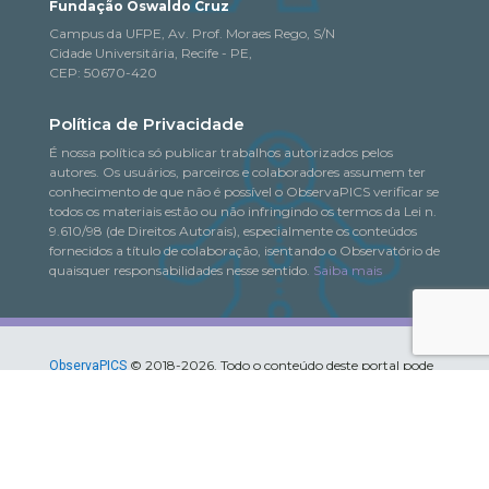
Fundação Oswaldo Cruz
Campus da UFPE, Av. Prof. Moraes Rego, S/N
Cidade Universitária, Recife - PE,
CEP: 50670-420
Política de Privacidade
É nossa política só publicar trabalhos autorizados pelos
autores. Os usuários, parceiros e colaboradores assumem ter
conhecimento de que não é possível o ObservaPICS verificar se
todos os materiais estão ou não infringindo os termos da Lei n.
9.610/98 (de Direitos Autorais), especialmente os conteúdos
fornecidos a título de colaboração, isentando o Observatório de
quaisquer responsabilidades nesse sentido.
Saiba mais
© 2018-2026. Todo o conteúdo deste portal pode
ObservaPICS
ser copiado, distribuído, exibido e reproduzido, desde que seja
citada a fonte.