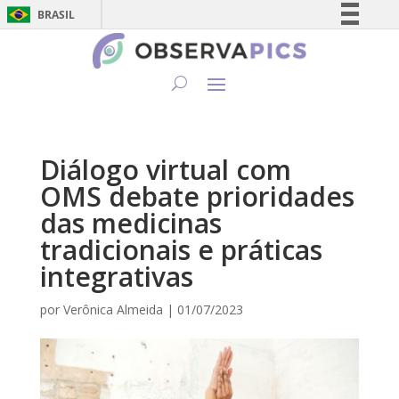
BRASIL
Simplifique!
Comunica BR
Participe
Acesso à informação
Legislação
Diálogo virtual com
Canais
OMS debate prioridades
das medicinas
tradicionais e práticas
integrativas
por
Verônica Almeida
|
01/07/2023