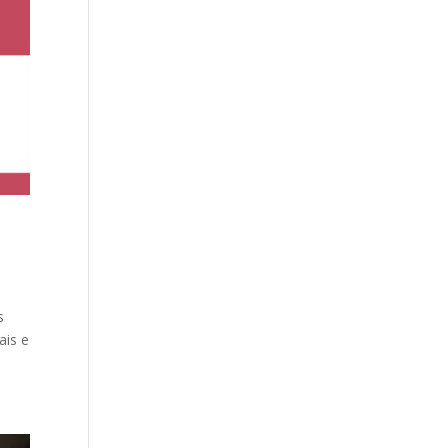
s
ais e