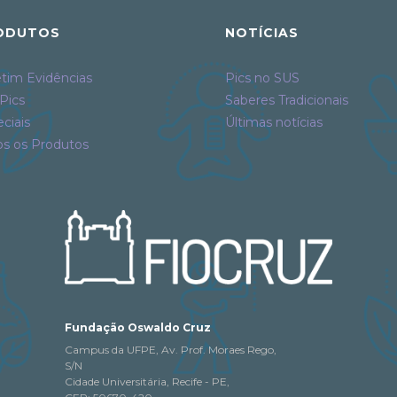
ODUTOS
NOTÍCIAS
tim Evidências
Pics no SUS
Pics
Saberes Tradicionais
ciais
Últimas notícias
os os Produtos
Fundação Oswaldo Cruz
Campus da UFPE, Av. Prof. Moraes Rego,
S/N
Cidade Universitária, Recife - PE,