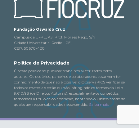
Fundação Oswaldo Cruz
Campus da UFPE, Av. Prof. Moraes Rego, S/N
Cidade Universitária, Recife - PE,
CEP: 50670-420
Política de Privacidade
É nossa política só publicar trabalhos autorizados pelos
autores. Os usuários, parceiros e colaboradores assumem ter
conhecimento de que não é possível o ObservaPICS verificar se
todos os materiais estão ou não infringindo os termos da Lei n.
9.610/98 (de Direitos Autorais), especialmente os conteúdos
fornecidos a título de colaboração, isentando o Observatório de
quaisquer responsabilidades nesse sentido.
Saiba mais
© 2018-2026. Todo o conteúdo deste portal pode
ObservaPICS
ser copiado, distribuído, exibido e reproduzido, desde que seja
citada a fonte.