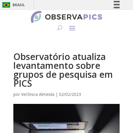
BRASIL
Simplifique!
Comunica BR
Participe
Acesso à informação
Legislação
Observatório atualiza
Canais
levantamento sobre
grupos de pesquisa em
PICS
por
Verônica Almeida
|
02/02/2023