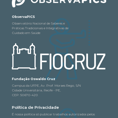
ObservaPICS
Observatório Nacional de Saberes e
Práticas Tradicionais e Integrativas de
Cuidado em Saúde
Fundação Oswaldo Cruz
Campus da UFPE, Av. Prof. Moraes Rego, S/N
Cidade Universitária, Recife - PE,
CEP: 50670-420
Política de Privacidade
É nossa política só publicar trabalhos autorizados pelos