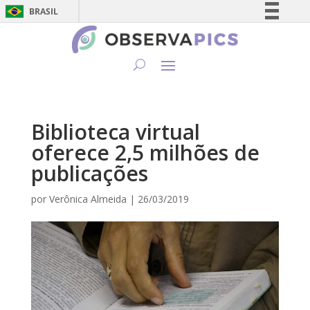
BRASIL
Simplifique!
Comunica BR
Participe
Acesso à informação
Legislação
Biblioteca virtual
Canais
oferece 2,5 milhões de
publicações
por
Verônica Almeida
|
26/03/2019