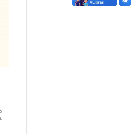
do
s,