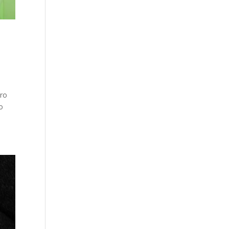
tro
o