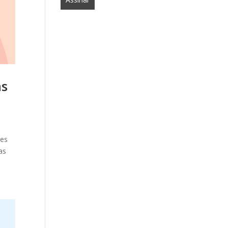
as
res
as