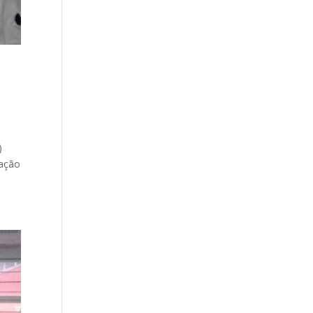
)
dação