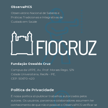
ObservaPICS
Observatório Nacional de Saberes e
Práticas Tradicionais e Integrativas de
Cuidado em Saúde
Fundação Oswaldo Cruz
Campus da UFPE, Av. Prof. Moraes Rego, S/N
Cidade Universitária, Recife - PE,
CEP: 50670-420
Política de Privacidade
É nossa política só publicar trabalhos autorizados pelos
autores. Os usuários, parceiros e colaboradores assumem ter
conhecimento de que não é possível o ObservaPICS verificar se