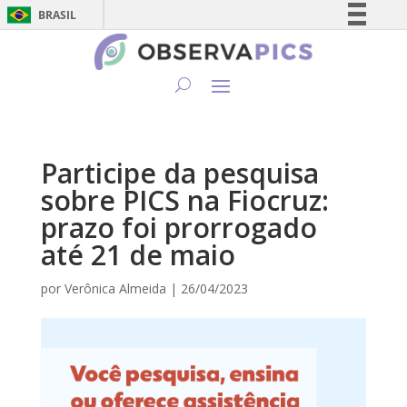
BRASIL
Simplifique!
Comunica BR
Participe
Acesso à informação
Legislação
Participe da pesquisa
Canais
sobre PICS na Fiocruz:
prazo foi prorrogado
até 21 de maio
por
Verônica Almeida
|
26/04/2023