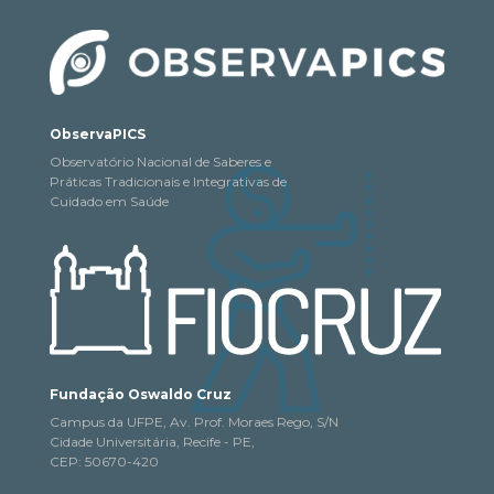
ObservaPICS
Observatório Nacional de Saberes e
Práticas Tradicionais e Integrativas de
Cuidado em Saúde
Fundação Oswaldo Cruz
Campus da UFPE, Av. Prof. Moraes Rego, S/N
Cidade Universitária, Recife - PE,
CEP: 50670-420