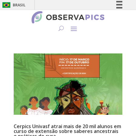
BRASIL
Simplifique!
Comunica BR
Participe
Acesso à informação
Legislação
Canais
Cerpics Univasf atrai mais de 20 mil alunos em
curso de extensão sobre saberes ancestrais