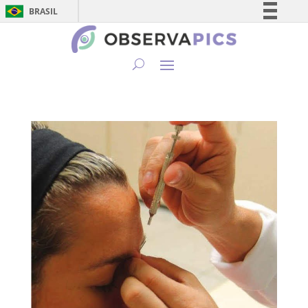
BRASIL
Simplifique!
Comunica BR
Participe
Acesso à informação
Legislação
Canais