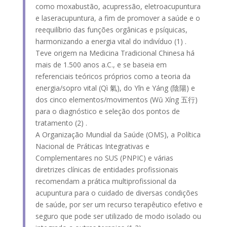
como moxabustão, acupressão, eletroacupuntura
e laseracupuntura, a fim de promover a saúde e o
reequilíbrio das funções orgânicas e psíquicas,
harmonizando a energia vital do indivíduo (1) .
Teve origem na Medicina Tradicional Chinesa há
mais de 1.500 anos a.C., e se baseia em
referenciais teóricos próprios como a teoria da
energia/sopro vital (Qì 氣), do Yīn e Yáng (陰陽) e
dos cinco elementos/movimentos (Wŭ Xíng 五行)
para o diagnóstico e seleção dos pontos de
tratamento (2) .
A Organização Mundial da Saúde (OMS), a Política
Nacional de Práticas Integrativas e
Complementares no SUS (PNPIC) e várias
diretrizes clínicas de entidades profissionais
recomendam a prática multiprofissional da
acupuntura para o cuidado de diversas condições
de saúde, por ser um recurso terapêutico efetivo e
seguro que pode ser utilizado de modo isolado ou