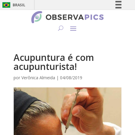
BRASIL
Simplifique!
Comunica BR
Participe
Acesso à informação
Legislação
Acupuntura é com
Canais
acupunturista!
por
Verônica Almeida
|
04/08/2019