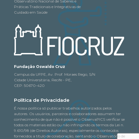
Observatório Nacional de Saberes e
Práticas Tradicionais e Integrativas de
Cuidado em Saúde
Fundação Oswaldo Cruz
Campus da UFPE, Av. Prof. Moraes Rego, S/N
Cidade Universitária, Recife - PE,
CEP: 50670-420
Política de Privacidade
É nossa política só publicar trabalhos autorizados pelos
autores. Os usuários, parceiros e colaboradores assumem ter
conhecimento de que não é possível o ObservaPICS verificar se
todos os materiais estão ou não infringindo os termos da Lei n.
9.610/98 (de Direitos Autorais), especialmente os conteúdos
fornecidos a título de colaboração, isentando o Observatório de