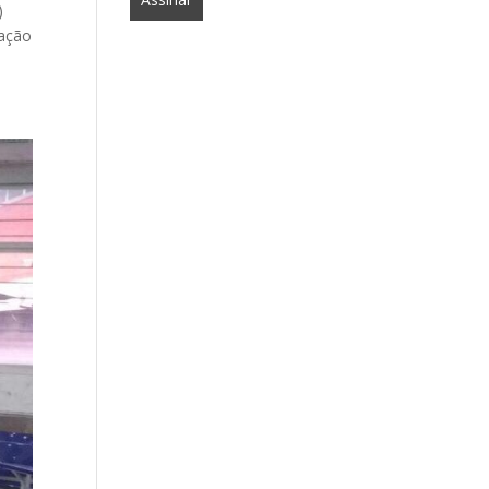
)
dação