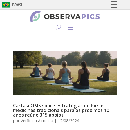
BRASIL
Simplifique!
Comunica BR
Participe
Acesso à informação
Legislação
Canais
Carta à OMS sobre estratégias de Pics e
medicinas tradicionais para os próximos 10
anos reúne 315 apoios
por
Verônica Almeida
|
12/08/2024