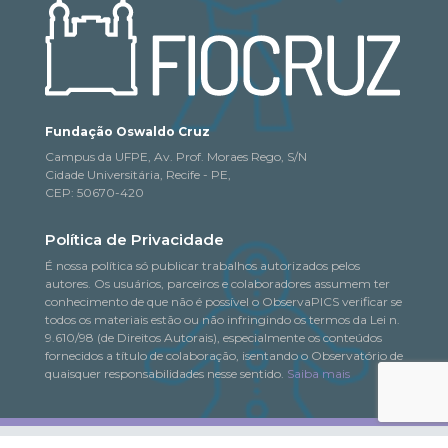
Fundação Oswaldo Cruz
Campus da UFPE, Av. Prof. Moraes Rego, S/N
Cidade Universitária, Recife - PE,
CEP: 50670-420
Política de Privacidade
É nossa política só publicar trabalhos autorizados pelos
autores. Os usuários, parceiros e colaboradores assumem ter
conhecimento de que não é possível o ObservaPICS verificar se
todos os materiais estão ou não infringindo os termos da Lei n.
9.610/98 (de Direitos Autorais), especialmente os conteúdos
fornecidos a título de colaboração, isentando o Observatório de
quaisquer responsabilidades nesse sentido.
Saiba mais