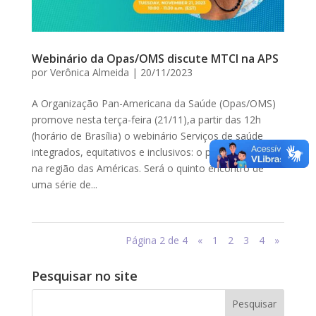
Webinário da Opas/OMS discute MTCI na APS
por
Verônica Almeida
|
20/11/2023
A Organização Pan-Americana da Saúde (Opas/OMS)
promove nesta terça-feira (21/11),a partir das 12h
(horário de Brasília) o webinário Serviços de saúde
integrados, equitativos e inclusivos: o papel da MTCI
na região das Américas. Será o quinto encontro de
uma série de...
Página 2 de 4
«
1
2
3
4
»
Pesquisar no site