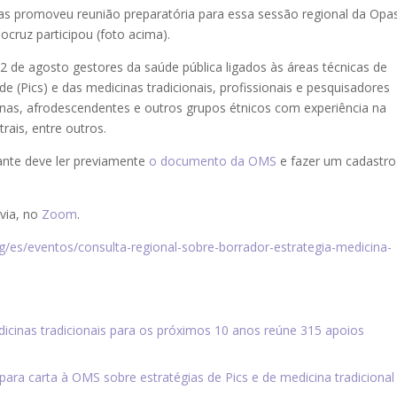
as promoveu reunião preparatória para essa sessão regional da Opa
ocruz participou (foto acima).
2 de agosto gestores da saúde pública ligados às áreas técnicas de
 (Pics) e das medicinas tradicionais, profissionais e pesquisadores
nas, afrodescendentes e outros grupos étnicos com experiência na
rais, entre outros.
pante deve ler previamente
o documento da OMS
e fazer um cadastro
via, no
Zoom
.
g/es/eventos/consulta-regional-sobre-borrador-estrategia-medicina-
dicinas tradicionais para os próximos 10 anos reúne 315 apoios
ara carta à OMS sobre estratégias de Pics e de medicina tradicional