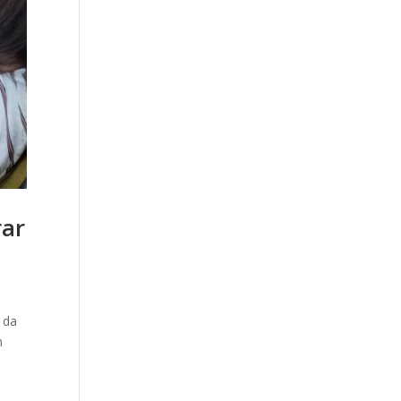
rar
 da
m