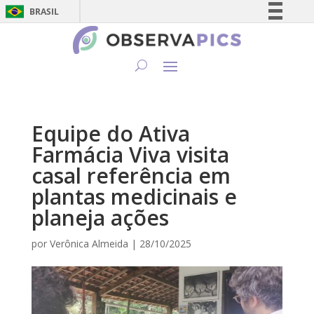
BRASIL
Simplifique!
Comunica BR
Participe
Acesso à informação
Legislação
Equipe do Ativa
Canais
Farmácia Viva visita
casal referência em
plantas medicinais e
planeja ações
por
Verônica Almeida
|
28/10/2025