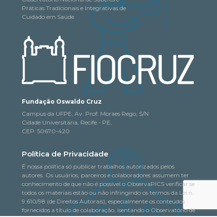
Práticas Tradicionais e Integrativas de
Cuidado em Saúde
Fundação Oswaldo Cruz
Campus da UFPE, Av. Prof. Moraes Rego, S/N
Cidade Universitária, Recife - PE,
CEP: 50670-420
Política de Privacidade
É nossa política só publicar trabalhos autorizados pelos
autores. Os usuários, parceiros e colaboradores assumem ter
conhecimento de que não é possível o ObservaPICS verificar se
todos os materiais estão ou não infringindo os termos da Lei n.
9.610/98 (de Direitos Autorais), especialmente os conteúdos
fornecidos a título de colaboração, isentando o Observatório de