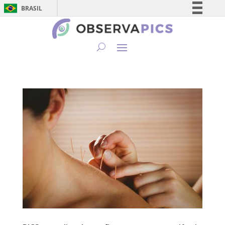
BRASIL
Simplifique!
Comunica BR
Participe
Acesso à informação
Legislação
Canais