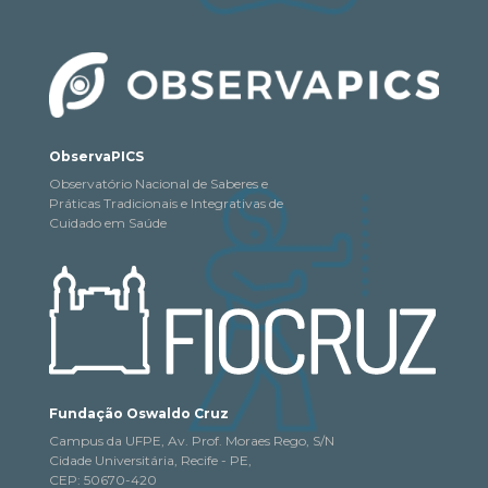
ObservaPICS
Observatório Nacional de Saberes e
Práticas Tradicionais e Integrativas de
Cuidado em Saúde
Fundação Oswaldo Cruz
Campus da UFPE, Av. Prof. Moraes Rego, S/N
Cidade Universitária, Recife - PE,
CEP: 50670-420