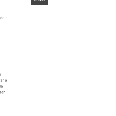
ade e
r
tar a
da
ser