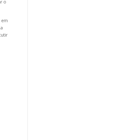
ar o
s em
ta
utir