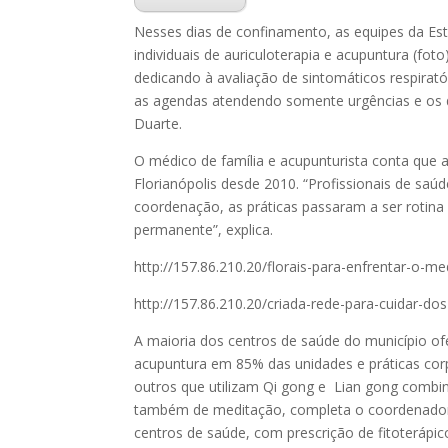
Nesses dias de confinamento, as equipes da Es
individuais de auriculoterapia e acupuntura (fo
dedicando à avaliação de sintomáticos respirató
as agendas atendendo somente urgências e os de
Duarte.
O médico de família e acupunturista conta que 
Florianópolis desde 2010. “Profissionais de saú
coordenação, as práticas passaram a ser rotina
permanente”, explica.
http://157.86.210.20/florais-para-enfrentar-o-m
http://157.86.210.20/criada-rede-para-cuidar-d
A maioria dos centros de saúde do município of
acupuntura em 85% das unidades e práticas corp
outros que utilizam Qi gong e Lian gong combin
também de meditação, completa o coordenador. 
centros de saúde, com prescrição de fitoterápi