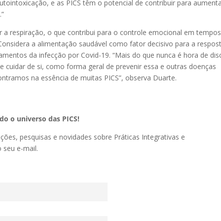
tointoxicação, e as PICS têm o potencial de contribuir para aument
.”
ar a respiração, o que contribui para o controle emocional em tempo
 Considera a alimentação saudável como fator decisivo para a respos
mentos da infecção por Covid-19. “Mais do que nunca é hora de disc
de cuidar de si, como forma geral de prevenir essa e outras doenças
ontramos na essência de muitas PICS”, observa Duarte.
o o universo das PICS!
ações, pesquisas e novidades sobre Práticas Integrativas e
seu e-mail.