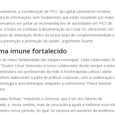
quarentena, a coordenação de PICS da capital catarinense resolveu
sta às informações sem fundamento que estão circulando por redes
 “Pensamos em juntar as recomendações de autoridades em PICS de
s a todos no combate à disseminação da Covid-19, oferecendo um
rvisse de orientação dentro da nossa visão de complementariedade e
o na prevenção e promoção da saúde”, argumenta Duarte.
ema imune fortalecido
s de maior familiaridade das equipes municipais. Cada colaborador fo
 “Doutor César Simionato é nosso colaborador desde sempre e instr
inistrados aos profissionais da rede. A fisioterapeuta Letícia Calado
orini elaboraram a parte de práticas corporais, com a colaboração 
lexologia e auriculoterapia, enquanto a nutricionista Thaisa Navolar
arte
iadas formas: “reduzindo o estresse, que é um dos fatores de
de, e, nesse sentido, mais de uma prática ajuda a melhorar esse es
mento nesse período, no qual “se observa um aumento da incidência