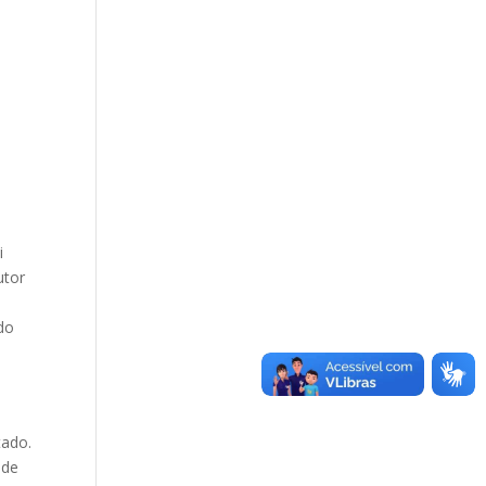
i
utor
do
tado.
 de