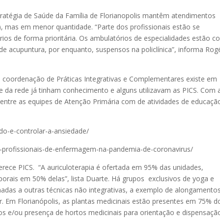
tratégia de Saúde da Família de Florianopolis mantêm atendimentos
to), mas em menor quantidade. “Parte dos profissionais estão se
rios de forma prioritária. Os ambulatórios de especialidades estão 
 acupuntura, por enquanto, suspensos na policlínica”, informa Rog
a coordenação de Práticas Integrativas e Complementares existe em
de da rede já tinham conhecimento e alguns utilizavam as PICS. Com 
 entre as equipes de Atenção Primária com de atividades de educaçã
edo-e-controlar-a-ansiedade/
os-profissionais-de-enfermagem-na-pandemia-de-coronavirus/
erece PICS. “A auriculoterapia é ofertada em 95% das unidades,
orais em 50% delas”, lista Duarte. Há grupos exclusivos de yoga e
adas a outras técnicas não integrativas, a exemplo de alongamento
Em Florianópolis, as plantas medicinais estão presentes em 75% d
cos e/ou presença de hortos medicinais para orientação e dispensaç