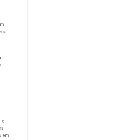
com
ério
a
o
s e
os
ão em