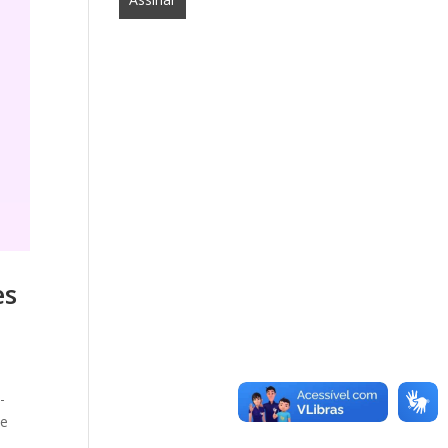
es
-
 e