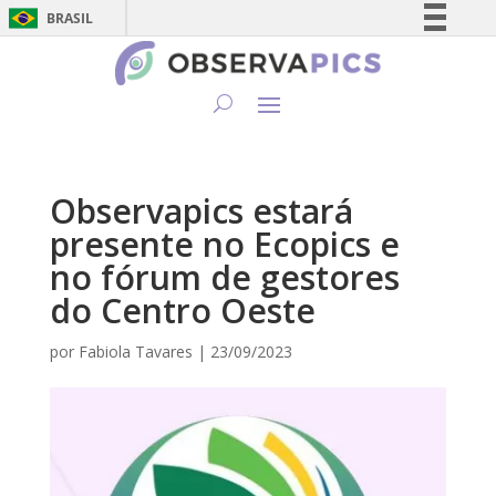
BRASIL
Simplifique!
Comunica BR
Participe
Acesso à informação
Legislação
Observapics estará
Canais
presente no Ecopics e
no fórum de gestores
do Centro Oeste
por
Fabiola Tavares
|
23/09/2023