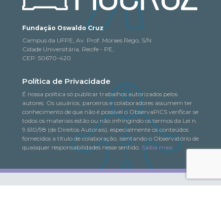
Fundação Oswaldo Cruz
Campus da UFPE, Av. Prof. Moraes Rego, S/N
Cidade Universitária, Recife - PE,
CEP: 50670-420
Política de Privacidade
É nossa política só publicar trabalhos autorizados pelos
autores. Os usuários, parceiros e colaboradores assumem ter
conhecimento de que não é possível o ObservaPICS verificar se
todos os materiais estão ou não infringindo os termos da Lei n.
9.610/98 (de Direitos Autorais), especialmente os conteúdos
fornecidos a título de colaboração, isentando o Observatório de
quaisquer responsabilidades nesse sentido.
Saiba mais
© 2018-2026. Todo o conteúdo deste portal pode
ObservaPICS
ser copiado, distribuído, exibido e reproduzido, desde que seja
citada a fonte.