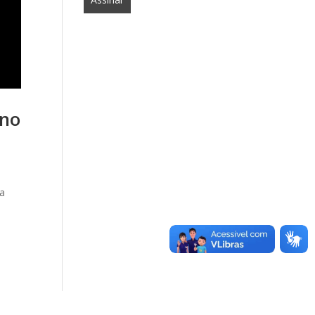
 no
ha