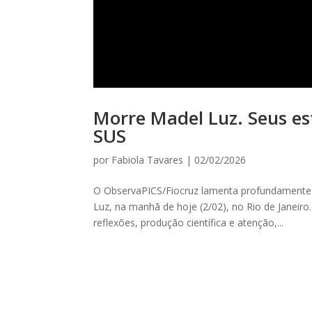
Morre Madel Luz. Seus es
SUS
por
Fabiola Tavares
|
02/02/2026
O ObservaPICS/Fiocruz lamenta profundamente o
Luz, na manhã de hoje (2/02), no Rio de Janeiro
reflexões, produção científica e atenção,...