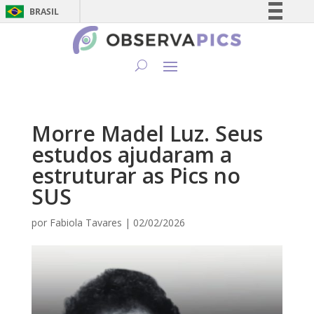
BRASIL
Simplifique!
Comunica BR
Participe
Acesso à informação
Legislação
Morre Madel Luz. Seus
Canais
estudos ajudaram a
estruturar as Pics no
SUS
por
Fabiola Tavares
|
02/02/2026