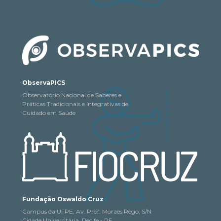
ObservaPICS
Observatório Nacional de Saberes e
Práticas Tradicionais e Integrativas de
Cuidado em Saúde
Fundação Oswaldo Cruz
Campus da UFPE, Av. Prof. Moraes Rego, S/N
Cidade Universitária, Recife - PE,