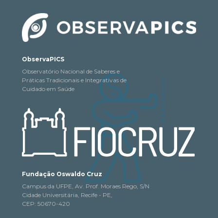
ObservaPICS
Observatório Nacional de Saberes e
Práticas Tradicionais e Integrativas de
Cuidado em Saúde
Fundação Oswaldo Cruz
Campus da UFPE, Av. Prof. Moraes Rego, S/N
Cidade Universitária, Recife - PE,
CEP: 50670-420