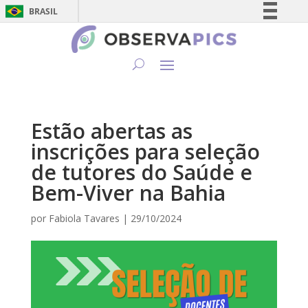
BRASIL
Simplifique!
Comunica BR
Participe
Acesso à informação
Legislação
Estão abertas as
Canais
inscrições para seleção
de tutores do Saúde e
Bem-Viver na Bahia
por
Fabiola Tavares
|
29/10/2024