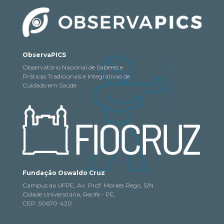
ObservaPICS
Observatório Nacional de Saberes e
Práticas Tradicionais e Integrativas de
Cuidado em Saúde
Fundação Oswaldo Cruz
Campus da UFPE, Av. Prof. Moraes Rego, S/N
Cidade Universitária, Recife - PE,
CEP: 50670-420