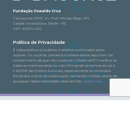
Fundação Oswaldo Cruz
Campus da UFPE, Av. Prof. Moraes Rego, S/N
Cidade Universitária, Recife - PE,
CEP: 50670-420
Política de Privacidade
É nossa política só publicar trabalhos autorizados pelos
autores. Os usuários, parceiros e colaboradores assumem ter
conhecimento de que não é possível o ObservaPICS verificar se
todos os materiais estão ou não infringindo os termos da Lei n.
9.610/98 (de Direitos Autorais), especialmente os conteúdos
fornecidos a título de colaboração, isentando o Observatório de
quaisquer responsabilidades nesse sentido.
Saiba mais
© 2018-2026. Todo o conteúdo deste portal pode
ObservaPICS
ser copiado, distribuído, exibido e reproduzido, desde que seja
citada a fonte.