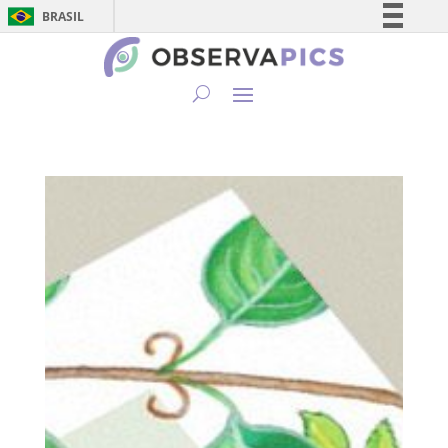
BRASIL
Simplifique!
Comunica BR
Participe
Acesso à informação
Legislação
Canais