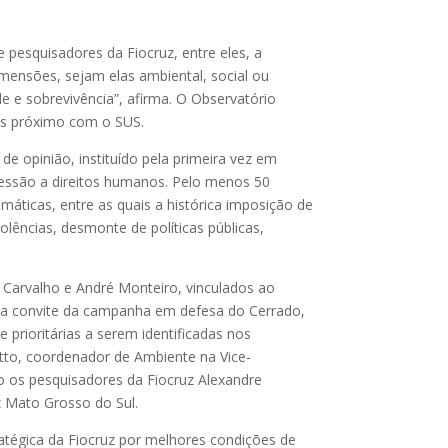
esquisadores da Fiocruz, entre eles, a
mensões, sejam elas ambiental, social ou
de e sobrevivência”, afirma. O Observatório
ais próximo com o SUS.
 opinião, instituído pela primeira vez em
pressão a direitos humanos. Pelo menos 50
máticas, entre as quais a histórica imposição de
lências, desmonte de políticas públicas,
a Carvalho e André Monteiro, vinculados ao
do a convite da campanha em defesa do Cerrado,
 prioritárias a serem identificadas nos
tto, coordenador de Ambiente na Vice-
 os pesquisadores da Fiocruz Alexandre
z Mato Grosso do Sul.
atégica da Fiocruz por melhores condições de