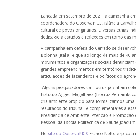
Lançada em setembro de 2021, a campanha em de
coordenadora do ObservaPICS, Islândia Carvalh
cultural de povos originários. Diversas etnias i
dedica-se a estudos e reflexões em torno das m
A campanha em defesa do Cerrado se desenvolve
Bolonha (Itália) e que ao longo de mais de 40 
movimentos e organizações sociais denunciam o e
grandes empreendimentos em territórios tradicio
articulações de fazendeiros e políticos do agron
“Alguns pesquisadores da Fiocruz já vinham col
Instituto Aggeu Magalhães (Fiocruz Pernambuco)
cria ambiente propício para formalizarmos uma c
resultados do tribunal, e complementares a ess
Presidência de Ambiente, Atenção e Promoção 
Pessoa, da Escola Politécnica de Saúde Joaqui
No
site do ObservaPICS
Franco Netto explica a 