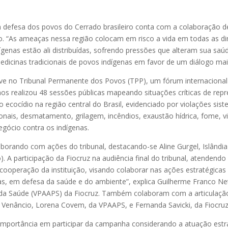
fesa dos povos do Cerrado brasileiro conta com a colaboração de p
o. “As ameaças nessa região colocam em risco a vida em todas as di
ndígenas estão ali distribuídas, sofrendo pressões que alteram sua saú
edicinas tradicionais de povos indígenas em favor de um diálogo m
 no Tribunal Permanente dos Povos (TPP), um fórum internacional de
anos realizou 48 sessões públicas mapeando situações críticas de re
cocídio na região central do Brasil, evidenciado por violações siste
nais, desmatamento, grilagem, incêndios, exaustão hídrica, fome, vio
egócio contra os indígenas.
aborando com ações do tribunal, destacando-se Aline Gurgel, Islândi
. A participação da Fiocruz na audiência final do tribunal, atenden
ooperação da instituição, visando colaborar nas ações estratégicas e
as, em defesa da saúde e do ambiente”, explica Guilherme Franco Ne
da Saúde (VPAAPS) da Fiocruz. Também colaboram com a articulação
m Venâncio, Lorena Covem, da VPAAPS, e Fernanda Savicki, da Fiocru
importância em participar da campanha considerando a atuação estr