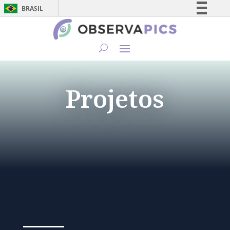
BRASIL
Simplifique!
Comunica BR
Participe
Acesso à informação
Projetos
Legislação
Canais