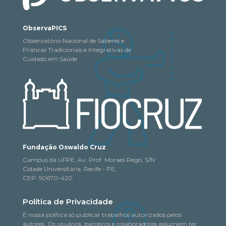
ObservaPICS
Observatório Nacional de Saberes e
Práticas Tradicionais e Integrativas de
Cuidado em Saúde
Fundação Oswaldo Cruz
Campus da UFPE, Av. Prof. Moraes Rego, S/N
Cidade Universitária, Recife - PE,
CEP: 50670-420
Política de Privacidade
É nossa política só publicar trabalhos autorizados pelos
autores. Os usuários, parceiros e colaboradores assumem ter